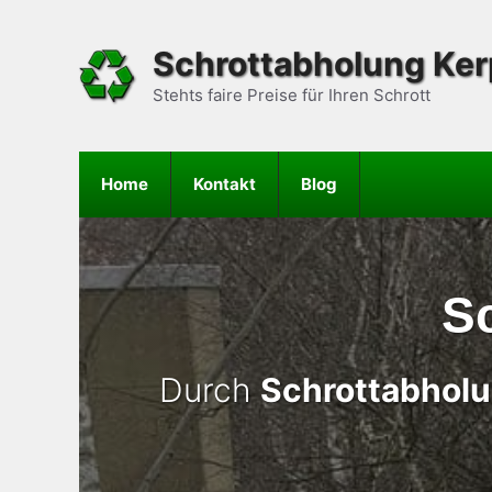
Zum
Inhalt
Schrottabholung Ke
springen
Stehts faire Preise für Ihren Schrott
Home
Kontakt
Blog
S
Durch
Schrottabhol