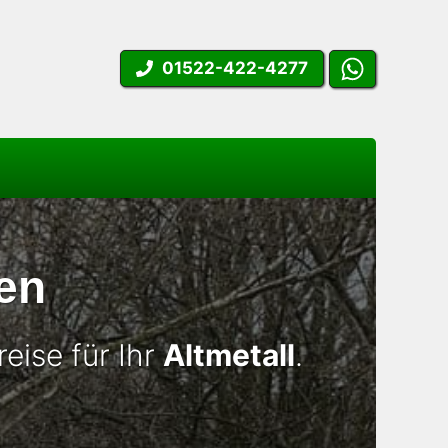
01522-422-4277
en
eise für Ihr
Altmetall
.