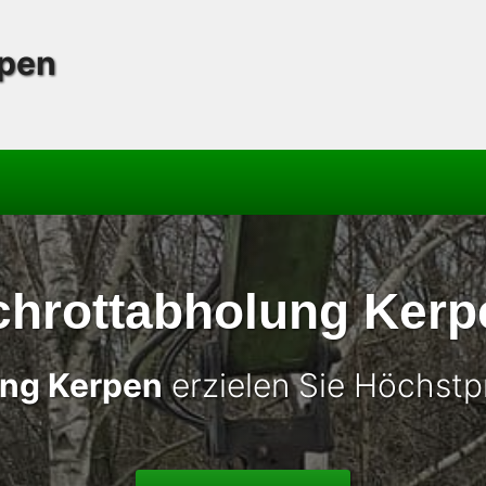
rpen
chrottabholung Kerp
ung Kerpen
erzielen Sie Höchstpr